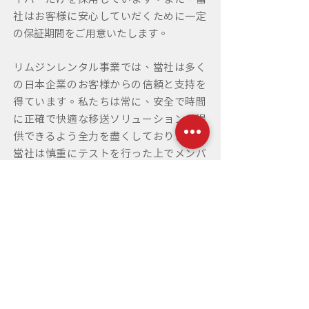
社はお客様に安心していだくために一定
の保証期間をご用意いたします。
リムジンレンタル事業では、当社は多く
の日本企業のお客様からの信頼と支持を
得ています。私たちは常に、安全で時間
に正確で快適な移送ソリューションを提
供できるよう全力を尽くしております。
当社は慎重にテストを行った上でメンバ
ーを選出し、プロレベルのチームを築き
上げてきました。当社の社員は全員流暢
な英語を話せますし、中には日本語のバ
イリンガルもいます。入社後、社員は異
文化への対応方法や運転技術、緊急時の
対応などのトレーニングを受けていま
す。TPDSは高品質のサービス基準を追求
することが、成功へとつながると信じて
います。